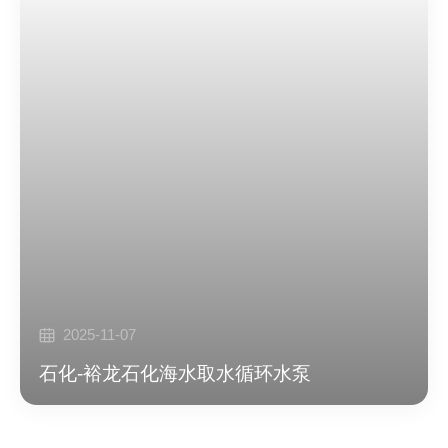
2025-11-07
石化-裕龙石化海水取水循环水泵