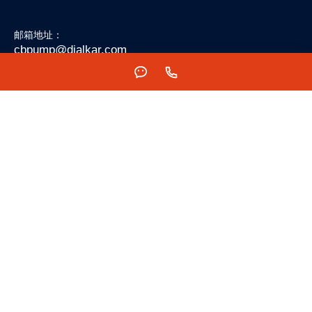
邮箱地址：
cbpump@dialkar.com
版权所有：米乐官方网页版-米乐(中国)
IPV4 / IPV6
营业执照
中企跨境-全域组件
制作前进入CSS配置
1.96
样式