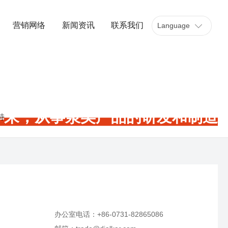
营销网络
新闻资讯
联系我们
Language
年来，从事泵类产品的研发和制造
持
办公室电话：+86-0731-82865086