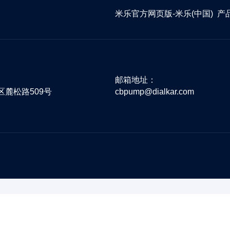
米乐官方网页版-米乐(中国)
产
邮箱地址：
麓松路509号
cbpump@dialkar.com