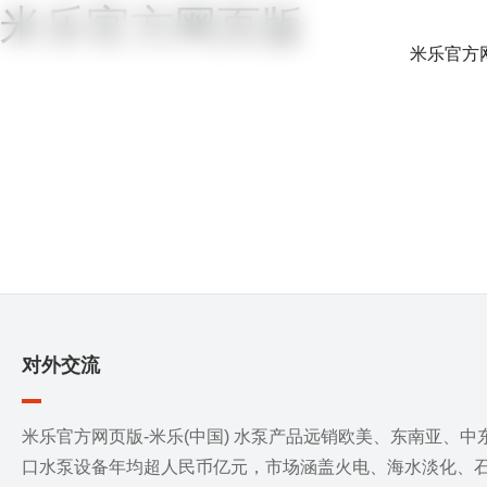
米乐官方网页版
米乐官方网
米乐官方网页版
对外交流
米乐官方网页版-米乐(中国) 水泵产品远销欧美、东南亚、
口水泵设备年均超人民币亿元，市场涵盖火电、海水淡化、