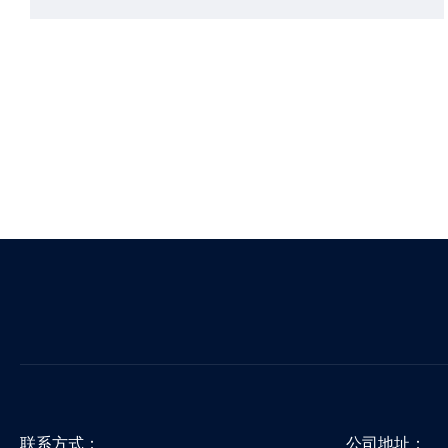
联系方式：
公司地址：