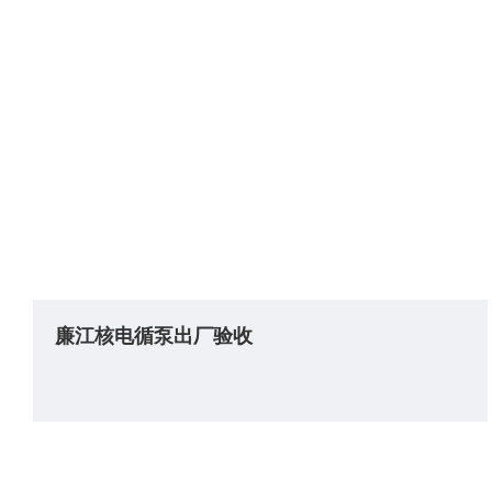
廉江核电循泵出厂验收