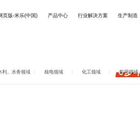
页版-米乐(中国)
产品中心
行业解决方案
生产制造
70多
水利、水务领域
核电领域
化工领域
船用领域