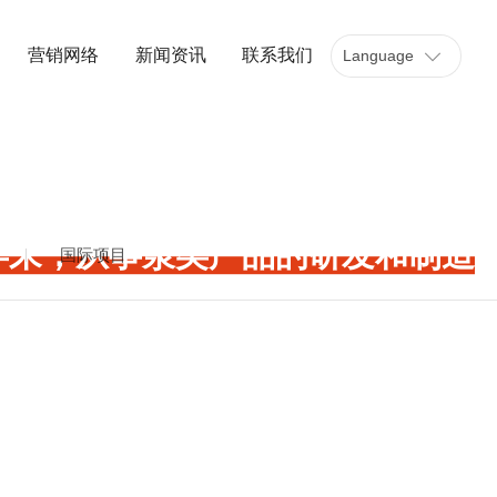
营销网络
新闻资讯
联系我们
Language
年来，从事泵类产品的研发和制造
国际项目