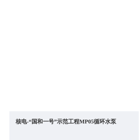
核电-“国和一号”示范工程MP05循环水泵