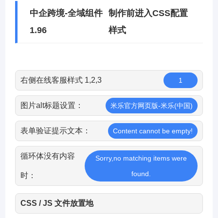
中企跨境-全域组件
制作前进入CSS配置
1.96
样式
右侧在线客服样式 1,2,3
1
图片alt标题设置：
米乐官方网页版-米乐(中国)
表单验证提示文本：
Content cannot be empty!
循环体没有内容
Sorry,no matching items were
found.
时：
CSS / JS 文件放置地