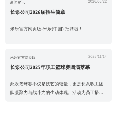
2026/05/22
新闻资讯
长泵公司2026届招生简章
米乐官方网页版-米乐(中国) 招聘啦！
2025/11/14
米乐官方网页版
长泵公司2025年职工篮球赛圆满落幕
此次篮球赛不仅是技艺的较量，更是长泵职工团
队凝聚力与战斗力的生动体现。活动为员工搭建
了切磋球技、增进情谊、深化沟通的桥梁纽带，
将公司昂扬向上的米乐官方网页版展现得淋漓尽