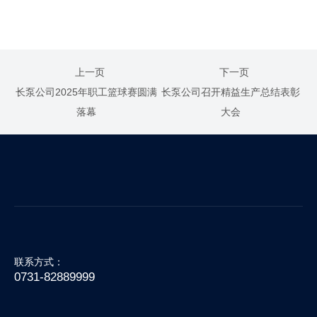
致。
上一页
下一页
长泵公司2025年职工篮球赛圆满
长泵公司召开精益生产总结表彰
落幕
大会
联系方式：
0731-82889999