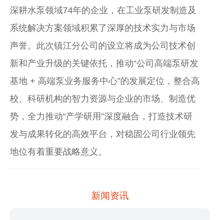
深耕水泵领域74年的企业，在工业泵研发制造及
系统解决方案领域积累了深厚的技术实力与市场
声誉。此次镇江分公司的设立将成为公司技术创
新和产业升级的关键依托，推动“公司高端泵研发
基地 + 高端泵业务服务中心”的发展定位，整合高
校、科研机构的智力资源与企业的市场、制造优
势，全力推动“产学研用”深度融合，打造技术研
发与成果转化的高效平台，对稳固公司行业领先
地位有着重要战略意义。
新闻资讯