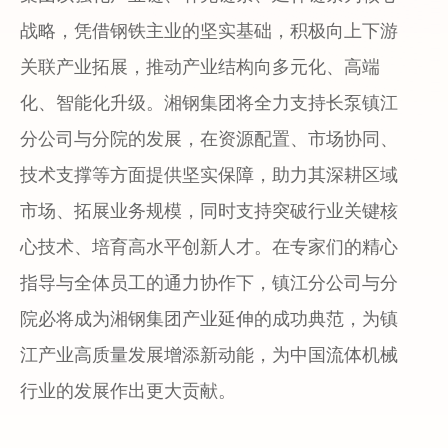
战略，凭借钢铁主业的坚实基础，积极向上下游
关联产业拓展，推动产业结构向多元化、高端
化、智能化升级。湘钢集团将全力支持长泵镇江
分公司与分院的发展，在资源配置、市场协同、
技术支撑等方面提供坚实保障，助力其深耕区域
市场、拓展业务规模，同时支持突破行业关键核
心技术、培育高水平创新人才。在专家们的精心
指导与全体员工的通力协作下，镇江分公司与分
院必将成为湘钢集团产业延伸的成功典范，为镇
江产业高质量发展增添新动能，为中国流体机械
行业的发展作出更大贡献。