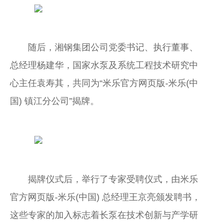
随后，湘钢集团公司党委书记、执行董事、
总经理杨建华，国家水泵及系统工程技术研究中
心主任袁寿其，共同为“米乐官方网页版-米乐(中
国) 镇江分公司”揭牌。
揭牌仪式后，举行了专家受聘仪式，由米乐
官方网页版-米乐(中国) 总经理王京亮颁发聘书，
这些专家的加入标志着长泵在技术创新与产学研