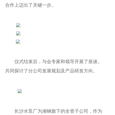
合作上迈出了关键一步。
仪式结束后，与会专家和领导开展了座谈。
共同探讨了分公司发展规划及产品研发方向。
长沙水泵厂为湘钢旗下的全资子公司，作为